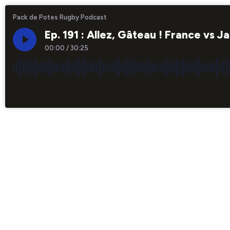
Pack de Potes Rugby Podcast
Ep. 191 : Allez, Gâteau ! France vs
00:00
/
30:25
×1