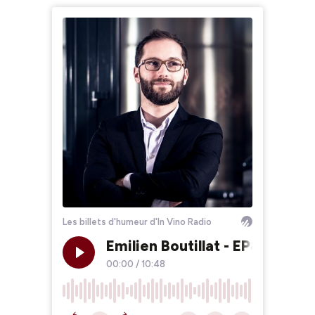
Les billets d'humeur d'In Vino Radio
Emilien Boutillat - EP8 : Les
00:00
/
10:48