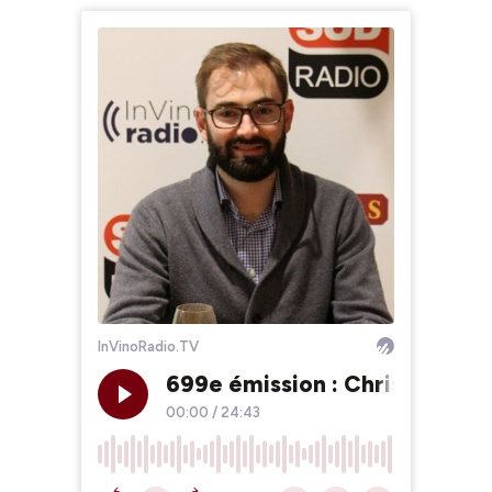
InVinoRadio.TV
699e émission : Christophe 
00:00
/
24:43