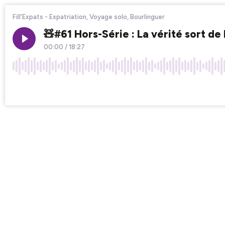
Fill'Expats - Expatriation, Voyage solo, Bourlinguer
🧸#61 Hors-Série : La vérité sort de
00:00
/
18:27
×1