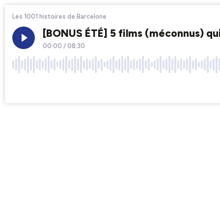
Les 1001 histoires de Barcelone
[BONUS ÉTÉ] 5 films (méconnus) qu
00:00
/
08:30
×1