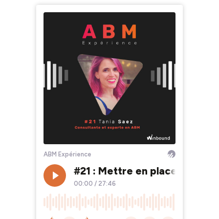
ABM Expérience
#21 : Mettre en place des c
00:00
/
27:46