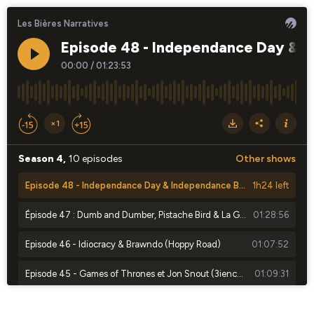
Les Bières Narratives
Episode 48 - Independance Day & I
00:00
/
01:23:53
×1
Season 4,
10 episodes
Other shows
Episode 48 - Independance Day & Independance Bay (Ptite Maiz & Sabotage)
1h24 left
Épisode 47 : Dumb and Dumber, Pistache Bird & La Guerre des Brasseurs (Bonus : Hot Sauce Quiz !)
01:28:56
Episode 46 - Idiocracy & Brawndo (Hoppy Road)
01:07:52
Episode 45 - Games of Thrones et Jon Snout (3ienchs)
01:09:31
Épisode Spécial Noël : Le Choc des Piments au Keg & Can (Hot Ones Challenge ! 🌶️)
01:20:46