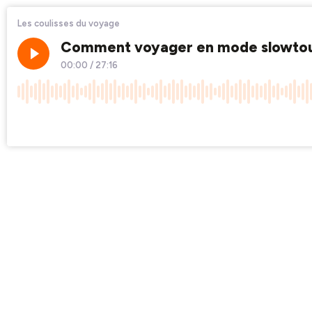
Les coulisses du voyage
Comment voyager en mode slowtour
00:00
/
27:16
×1