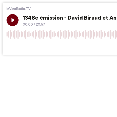
InVinoRadio.TV
1348e émission - David Biraud et A
00:00
/
20:57
×1