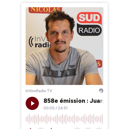
InVinoRadio.TV
858e émission : Juan Arbelae
00:00
/
24:51