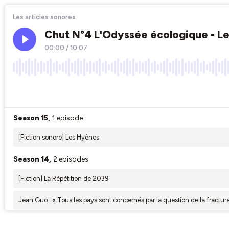
Les articles sonores
Chut N°4 L'Odyssée écologique - Les
00:00
/
10:07
×1
Season 15,
1 episode
[Fiction sonore] Les Hyènes
Season 14,
2 episodes
[Fiction] La Répétition de 2039
Jean Guo : « Tous les pays sont concernés par la question de la fractu
Season 13,
2 episodes