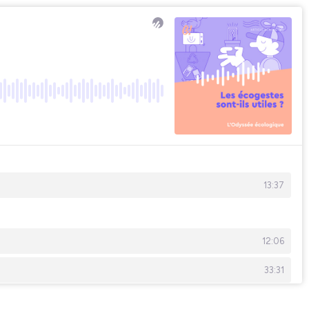
13:37
12:06
33:31