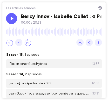
Les articles sonores
Bercy Innov - Isabelle Collet : « Pei
00:00
/
20:33
×1
Season 15,
1 episode
[Fiction sonore] Les Hyènes
13:37
Season 14,
2 episodes
[Fiction] La Répétition de 2039
12:06
Jean Guo : « Tous les pays sont concernés par la question de la fracture numérique »
33:31
Season 13,
2 episodes