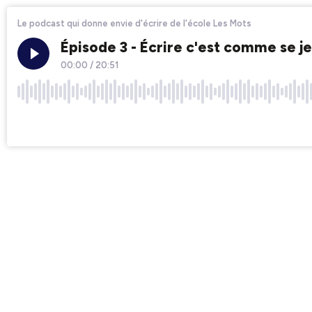
Le podcast qui donne envie d'écrire de l'école Les Mots
Épisode 3 - Écrire c'est comme se j
00:00
/
20:51
×1