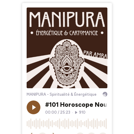
MANIPURA - Spiritualité & Énergétique
#101 Horoscope Nouvelle lune
00:00
/
25:23
•
910