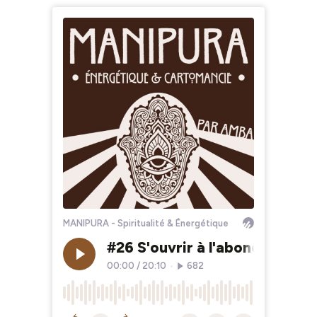
MANIPURA - Spiritualité & Énergétique
#26 S'ouvrir à l'abondance grâ
00:00
/
20:10
•
682