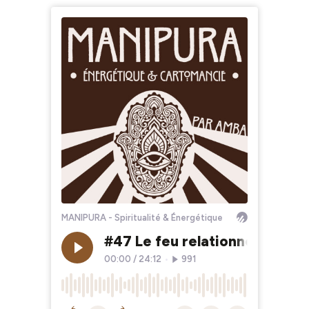
MANIPURA - Spiritualité & Énergétique
#47 Le feu relationnel d'autom
00:00
/
24:12
•
991