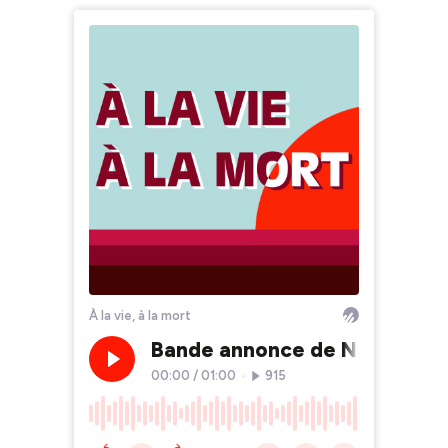
À la vie, à la mort
Bande annonce de Nathalie 
00:00
/
01:00
•
915