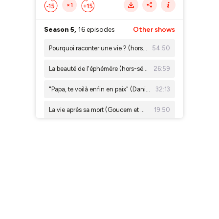
×1
Season 5,
16 episodes
Other shows
Pourquoi raconter une vie ? (hors-série #4)
54:50
La beauté de l'éphémère (hors-série #3)
26:59
"Papa, te voilà enfin en paix" (Daniel et William - épilogue)
32:13
La vie après sa mort (Goucem et Nathalie #6) [REDIF]
19:50
"C'était un dimanche ensoleillé" (Nathalie et Goucem #5) [REDIF]
15:16
Géographie d'une amie (Nathalie et Goucem #4) [REDIF]
16:42
Un mari à tout prix (Goucem et Nathalie #3) [REDIF]
11:59
Algérienne (Goucem et Nathalie #2) [REDIF]
16:20
Il suffira d'un signe (Daniel et Stella #7)
25:25