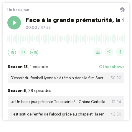
Un beau jour
Face à la grande prématurité, la fo
00:00
/
47:53
×1
Season 13,
1 episode
Other shows
D’espoir du football lyonnais à témoin dans le film Sacré-Cœur, Zoé Müller
50:20
Season 5,
29 episodes
📣 Un beau jour présente Tous saints ! - Chiara Corbella Petrillo, le secret de la joie parfaite dans l'épreuve
12:24
Il est sorti de l’enfer de l'alcool grâce au chapelet : la renaissance d’Hubert de La Pontais
42:50
À la veille de son suic*de, elle crie vers le Ciel et la Vierge Marie lui apparaît
35:12