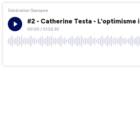
Génération Qanopee
#2 - Catherine Testa - L'optimisme i
00:00
/
01:52:30
×1