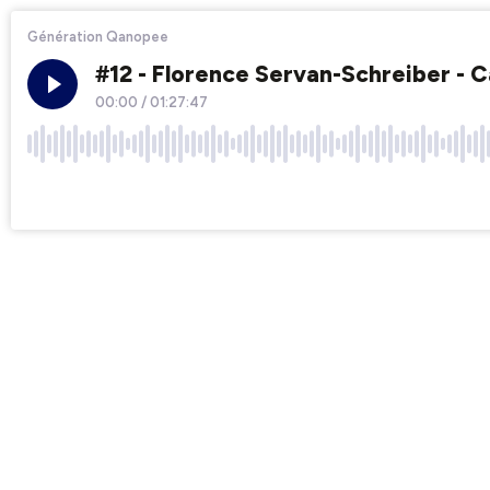
Génération Qanopee
#12 - Florence Servan-Schreiber - Ca 
00:00
/
01:27:47
×1