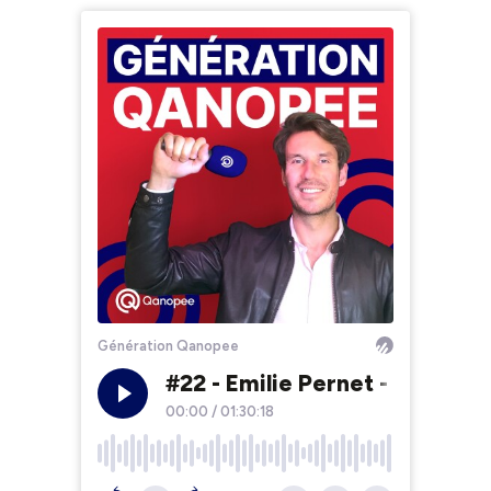
Génération Qanopee
#22 - Emilie Pernet - Soyez at
00:00
/
01:30:18