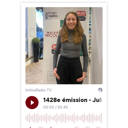
InVinoRadio.TV
1428e émission - Julie Pitois
00:00
/
20:45