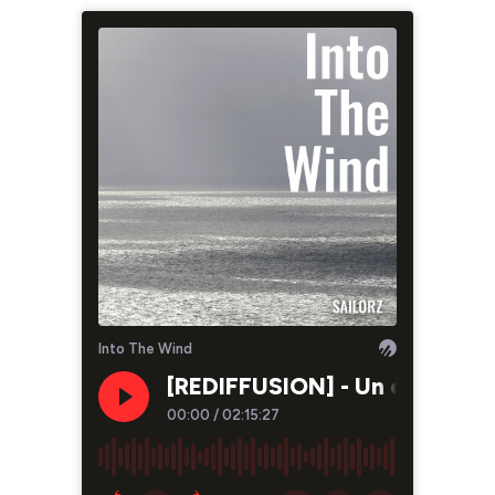
Into The Wind
[REDIFFUSION] - Un été de ca
00:00
/
02:15:27