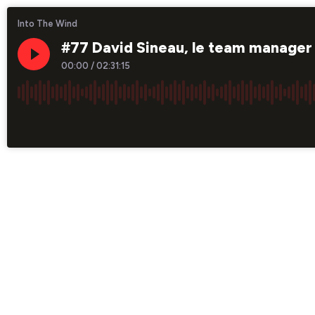
Into The Wind
#77 David Sineau, le team manager 
00:00
/
02:31:15
×1